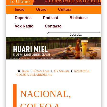
COPA PACEÑA DE FUTBOL
Lo Último
Inicio
Oruro
Cultura
Deportes
Podcast
Biblioteca
Vox Radio
Contacto
Inicio
Deporte Local
GV San Jose
NACIONAL,
GOLEO A VILLARROEL 4-1
NACIONAL,
GOLEO A