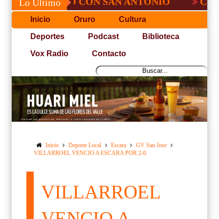
 NO PUDO CON SAN ANTONIO
COPA PACE
Lo Último
Inicio
Oruro
Cultura
Deportes
Podcast
Biblioteca
Vox Radio
Contacto
Inicio
Deporte Local
Escara
GV San Jose
VILLARROEL VENCIO A ESCARA POR 2-0
VILLARROEL
VENCIO A