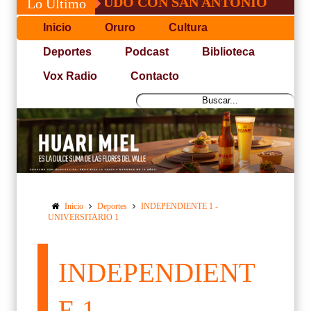
SÉ, NO PUDO CON SAN ANTONIO
COPA 
Lo Último
Inicio
Oruro
Cultura
Deportes
Podcast
Biblioteca
Vox Radio
Contacto
Inicio
Deportes
INDEPENDIENTE 1 -
UNIVERSITARIO 1
INDEPENDIENT
E 1 -