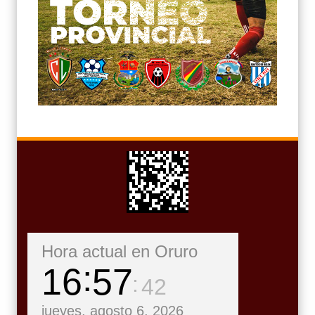
Hora actual en Oruro
16
57
43
jueves, agosto 6, 2026