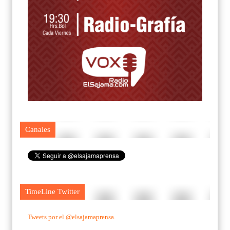
Canales
TimeLine Twitter
Tweets por el @elsajamaprensa.