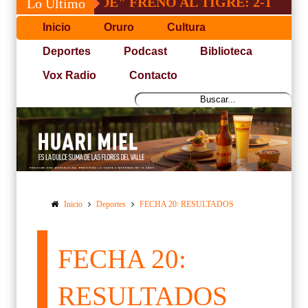
"INDE" FRENO AL TIGRE: 2-1
SACR
Lo Último
Inicio
Oruro
Cultura
Deportes
Podcast
Biblioteca
Vox Radio
Contacto
Inicio
Deportes
FECHA 20: RESULTADOS
FECHA 20:
RESULTADOS