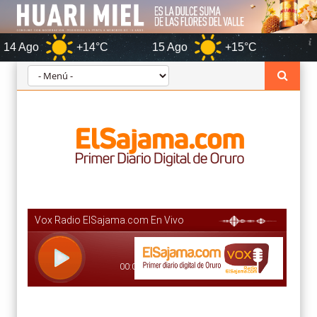
+14°C
15 Ago
+15°C
Orur