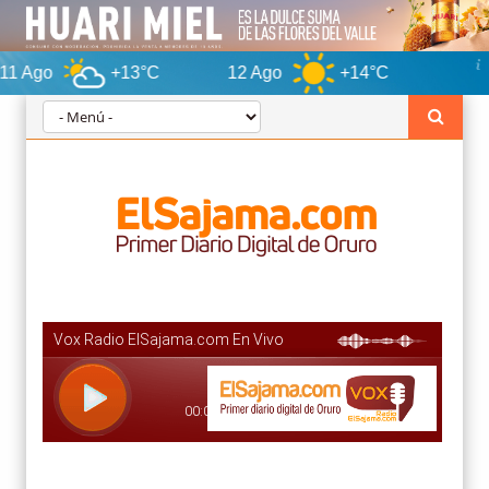
+13°C
12 Ago
+14°C
Oruro