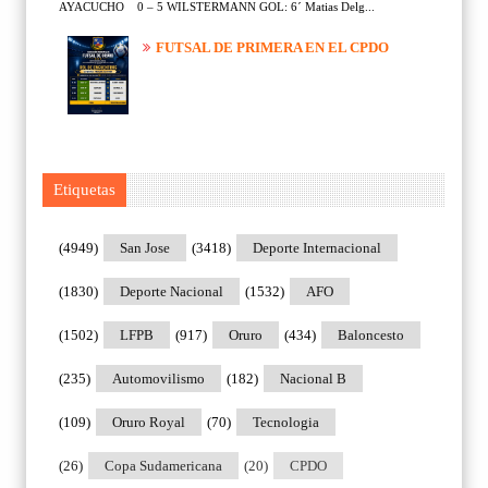
AYACUCHO 0 – 5 WILSTERMANN GOL: 6´ Matias Delg...
FUTSAL DE PRIMERA EN EL CPDO
Etiquetas
(4949)
San Jose
(3418)
Deporte Internacional
(1830)
Deporte Nacional
(1532)
AFO
(1502)
LFPB
(917)
Oruro
(434)
Baloncesto
(235)
Automovilismo
(182)
Nacional B
(109)
Oruro Royal
(70)
Tecnologia
(26)
Copa Sudamericana
(20)
CPDO