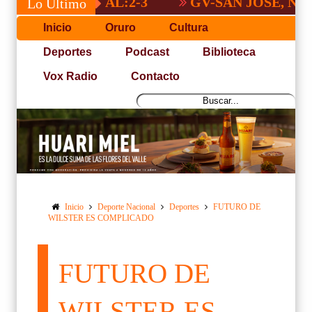
NACIONAL:2-3
GV-SAN JOSÉ, NO PUDO 
Lo Último
Inicio
Oruro
Cultura
Deportes
Podcast
Biblioteca
Vox Radio
Contacto
Inicio
Deporte Nacional
Deportes
FUTURO DE
WILSTER ES COMPLICADO
FUTURO DE
WILSTER ES