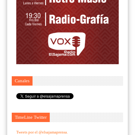
Canales
TimeLine Twitter
Tweets por el @elsajamaprensa.