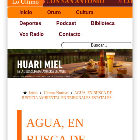
O PUDO CON SAN ANTONIO
COPA PACEÑ
Lo Último
Inicio
Oruro
Cultura
Deportes
Podcast
Biblioteca
Vox Radio
Contacto
Inicio
Ultimas Noticias
AGUA, EN BUSCA DE
JUSTICIA AMBIENTAL EN TRIBUNALES ESTATALES
AGUA, EN
BUSCA DE