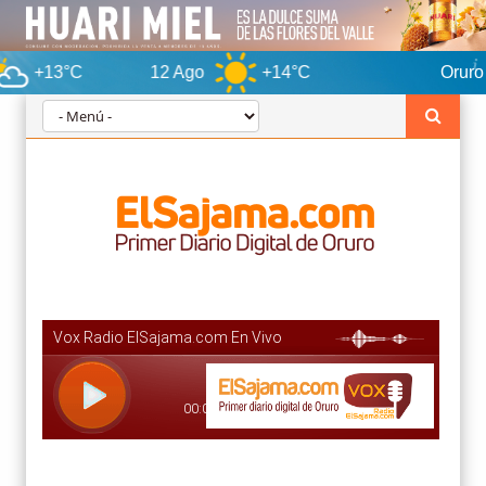
12 Ago
+14°C
Oruro