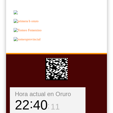
Hora actual en Oruro
22
40
11