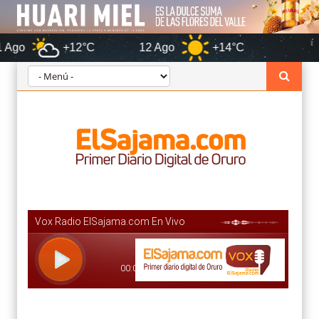
+12°C
12 Ago
+14°C
Oruro