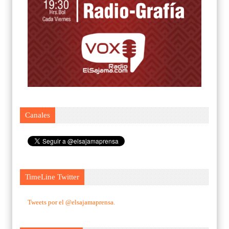
Canales
TimeLine Twitter
Tweets por el @elsajamaprensa.