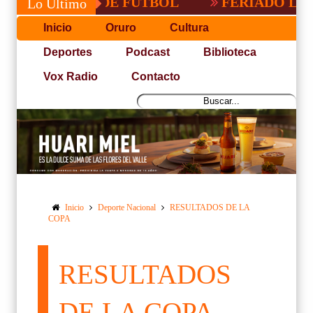
PACEÑA DE FUTBOL
FERIADO LARGO EN
Lo Último
Inicio
Oruro
Cultura
Deportes
Podcast
Biblioteca
Vox Radio
Contacto
Inicio
Deporte Nacional
RESULTADOS DE LA
COPA
RESULTADOS
DE LA COPA