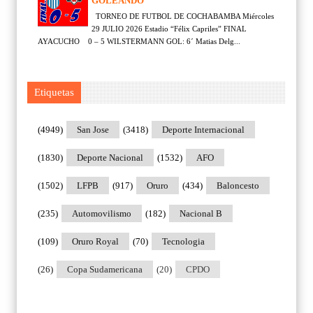
GOLEANDO
TORNEO DE FUTBOL DE COCHABAMBA Miércoles
29 JULIO 2026 Estadio “Félix Capriles” FINAL
AYACUCHO 0 – 5 WILSTERMANN GOL: 6´ Matias Delg...
Etiquetas
(4949)
San Jose
(3418)
Deporte Internacional
(1830)
Deporte Nacional
(1532)
AFO
(1502)
LFPB
(917)
Oruro
(434)
Baloncesto
(235)
Automovilismo
(182)
Nacional B
(109)
Oruro Royal
(70)
Tecnologia
(26)
Copa Sudamericana
(20)
CPDO