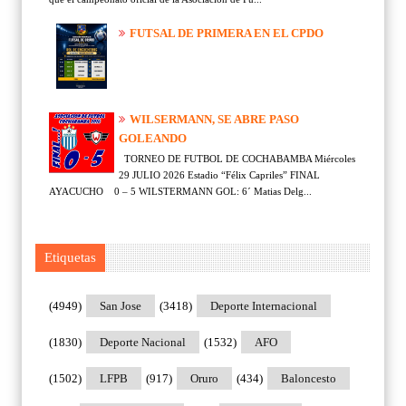
FUTSAL DE PRIMERA EN EL CPDO
WILSERMANN, SE ABRE PASO
GOLEANDO
TORNEO DE FUTBOL DE COCHABAMBA Miércoles
29 JULIO 2026 Estadio “Félix Capriles” FINAL
AYACUCHO 0 – 5 WILSTERMANN GOL: 6´ Matias Delg...
Etiquetas
(4949)
San Jose
(3418)
Deporte Internacional
(1830)
Deporte Nacional
(1532)
AFO
(1502)
LFPB
(917)
Oruro
(434)
Baloncesto