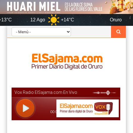
12 Ago
+14°C
Oruro