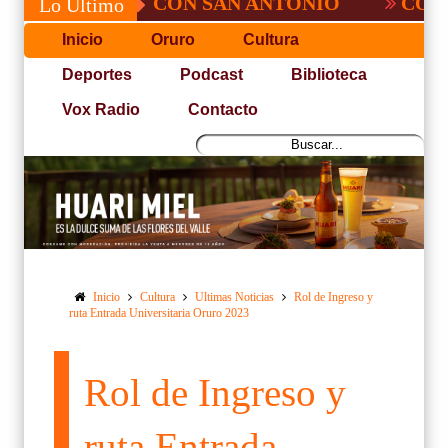
NO PUDO CON SAN ANTONIO
COPA PACEÑ
Lo Último
Inicio
Oruro
Cultura
Deportes
Podcast
Biblioteca
Vox Radio
Contacto
Inicio
Cultura
Ultimas Noticias
Rol de Ingreso y
ruta Entrada Universitaria Oruro 2023
Rol de Ingreso y
ruta Entrada