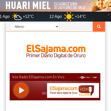
+12°C
12 Ago
+14°C
Oruro