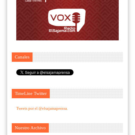
Canales
TimeLine Twitter
Tweets por el @elsajamaprensa.
Nuestro Archivo