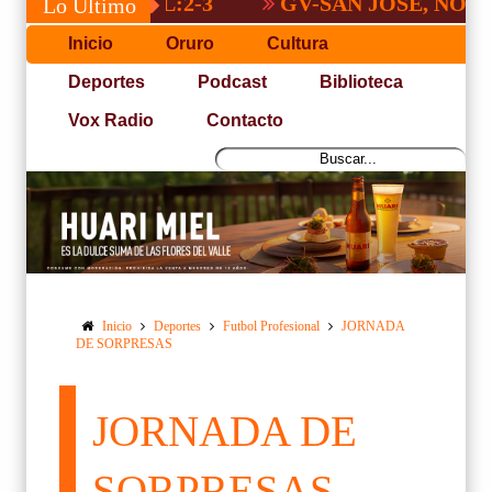
GV-SAN JOSÉ, NO PUDO CO
Lo Último
Inicio
Oruro
Cultura
Deportes
Podcast
Biblioteca
Vox Radio
Contacto
Inicio
Deportes
Futbol Profesional
JORNADA
DE SORPRESAS
JORNADA DE
SORPRESAS