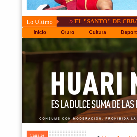
EL "SANTO" DE CBBA, DERROTA
Lo Último
Inicio
Oruro
Cultura
Deport
Canales