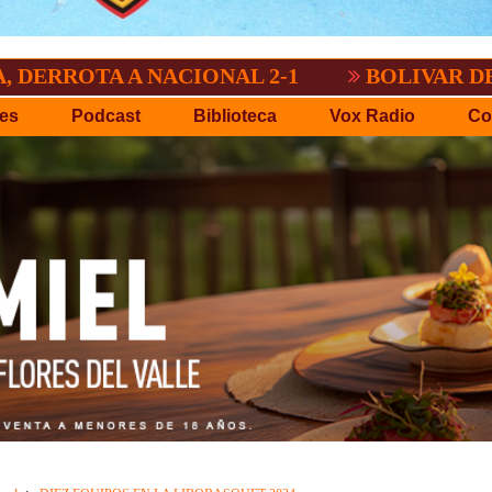
 A NACIONAL 2-1
BOLIVAR DEMOSTRO Q
es
Podcast
Biblioteca
Vox Radio
Co