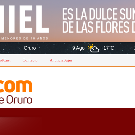
9 Ago
+17°C
10 Ago
+1
odCast
Contacto
Anuncia Aqui