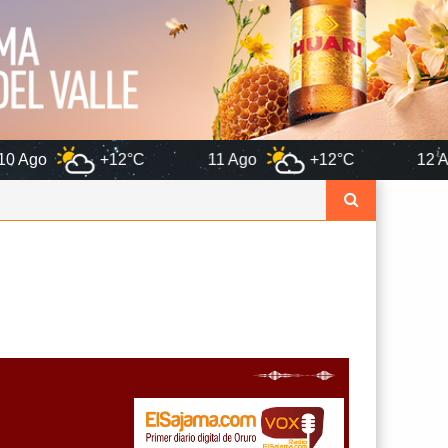
2°C
11 Ago
+12°C
12 Ago
+13°C