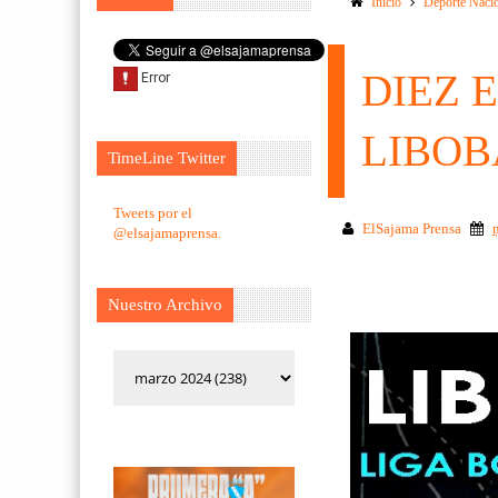
Inicio
Deporte Naci
DIEZ 
LIBOB
TimeLine Twitter
Tweets por el
ElSajama Prensa
@elsajamaprensa.
Nuestro Archivo