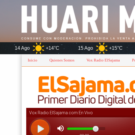
+14°C
15 Ago
+15°C
Oruro
Inicio
Quienes Somos
Vox Radio ElSajama
P