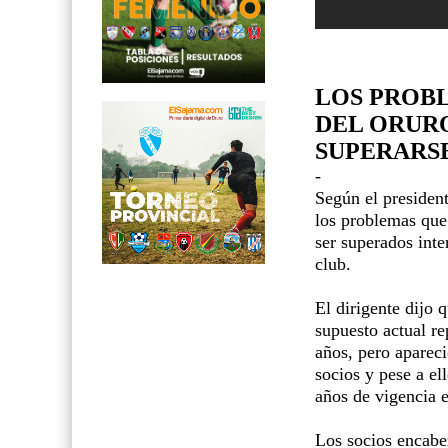
LOS PROB
DEL ORUR
SUPERARS
-
Según el presiden
los problemas que
ser superados inte
club.
El dirigente dijo 
supuesto actual re
años, pero aparec
socios y pese a el
años de vigencia e
Los socios encabe