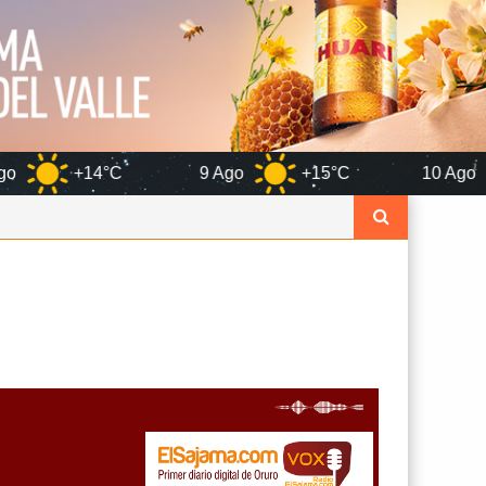
C
9 Ago
+15°C
10 Ago
+14°C