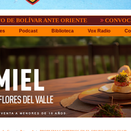
ÍVAR ANTE ORIENTE
CONVOCATORIA DEL
es
Podcast
Biblioteca
Vox Radio
Co