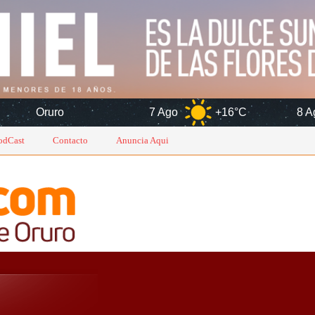
7 Ago
+16°C
8 Ago
+14°
odCast
Contacto
Anuncia Aqui