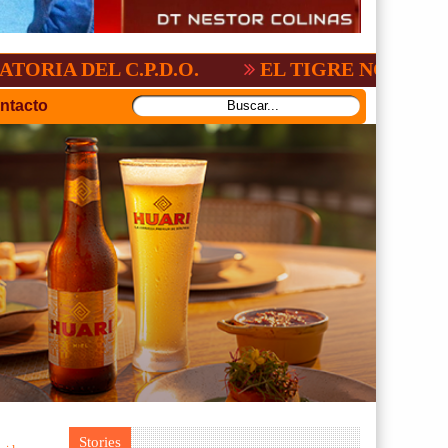
 C.P.D.O.
EL TIGRE NO PERDONO A NA
ntacto
Stories