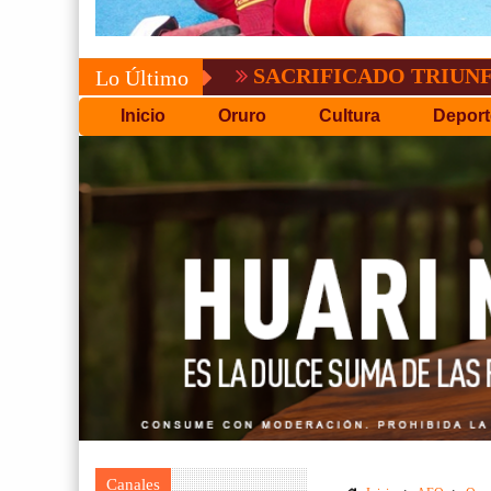
SACRIFICADO TRIUNFO DE BOL
Lo Último
Inicio
Oruro
Cultura
Deport
Canales