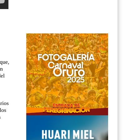
que,
en
del
rios
los
n