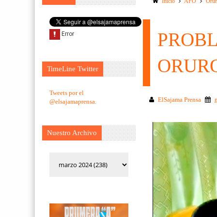
Inicio
AFO
Orur
PROBL
ORURO 
TimeLine Twitter
Tweets por el
ElSajama Prensa
@elsajamaprensa.
Nuestro Archivo