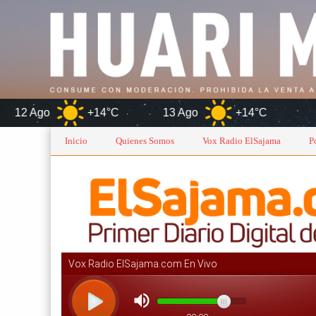
+14°C
13 Ago
+14°C
Oruro
Inicio
Quienes Somos
Vox Radio ElSajama
P