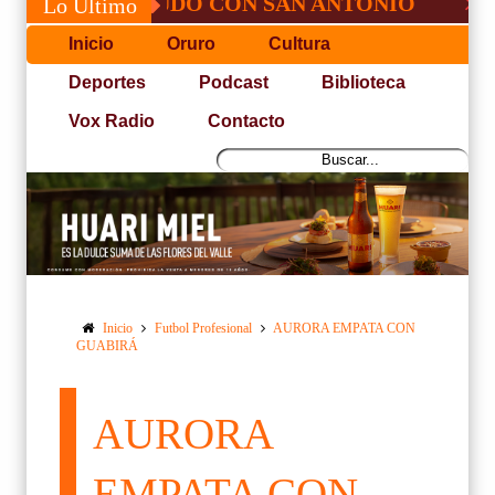
É, NO PUDO CON SAN ANTONIO
COPA P
Lo Último
Inicio
Oruro
Cultura
Deportes
Podcast
Biblioteca
Vox Radio
Contacto
Inicio
Futbol Profesional
AURORA EMPATA CON
GUABIRÁ
AURORA
EMPATA CON