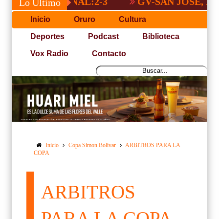
A NACIONAL:2-3
GV-SAN JOSÉ, NO PUD
Lo Último
Inicio
Oruro
Cultura
Deportes
Podcast
Biblioteca
Vox Radio
Contacto
Inicio
Copa Simon Bolivar
ARBITROS PARA LA
COPA
ARBITROS
PARA LA COPA