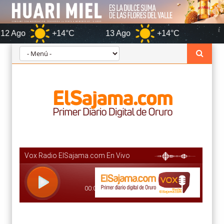
+14°C
13 Ago
+14°C
Oruro