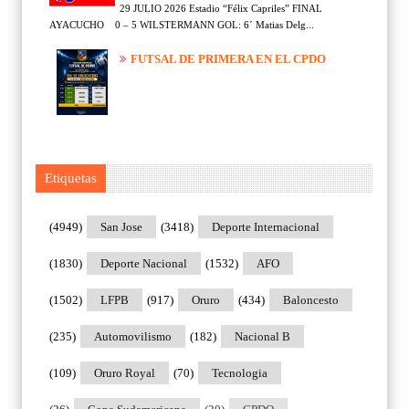
29 JULIO 2026 Estadio “Félix Capriles” FINAL
AYACUCHO 0 – 5 WILSTERMANN GOL: 6´ Matias Delg...
FUTSAL DE PRIMERA EN EL CPDO
Etiquetas
(4949)
San Jose
(3418)
Deporte Internacional
(1830)
Deporte Nacional
(1532)
AFO
(1502)
LFPB
(917)
Oruro
(434)
Baloncesto
(235)
Automovilismo
(182)
Nacional B
(109)
Oruro Royal
(70)
Tecnologia