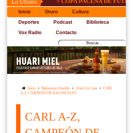
COPA PACEÑA DE FUTBOL
Lo Último
Inicio
Oruro
Cultura
Deportes
Podcast
Biblioteca
Vox Radio
Contacto
Inicio
Baloncesto Orureño
Oruro La Cuna
CARL
A-Z, CAMPEÓN DE BALONCESTO
CARL A-Z,
CAMPEÓN DE