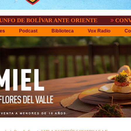
BOLÍVAR ANTE ORIENTE
CONVOCATORIA 
es
Podcast
Biblioteca
Vox Radio
Co