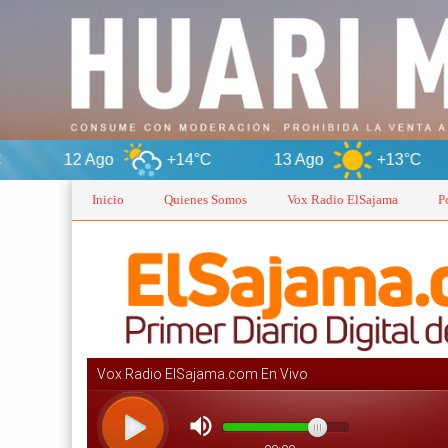
+14°C
13 Ago
+13°C
Or
Inicio
Quienes Somos
Vox Radio ElSajama
P