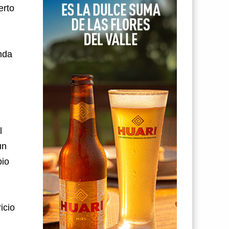
erto
unda
l
un
bio
icio