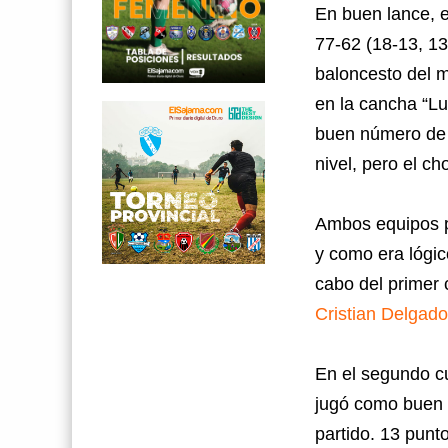
En buen lance, e
77-62 (18-13, 13
baloncesto del m
en la cancha “Lu
buen número de a
nivel, pero el c
Ambos equipos pa
y como era lógic
cabo del primer 
Cristian Delgado
En el segundo cu
jugó como buen a
partido. 13 punt