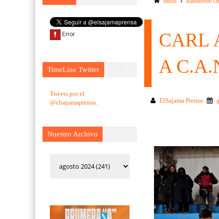
Inicio
Baloncesto O
CARL 
A C.A.
TimeLine Twitter
Tweets por el
ElSajama Prensa
@elsajamaprensa.
Nuestro Archivo