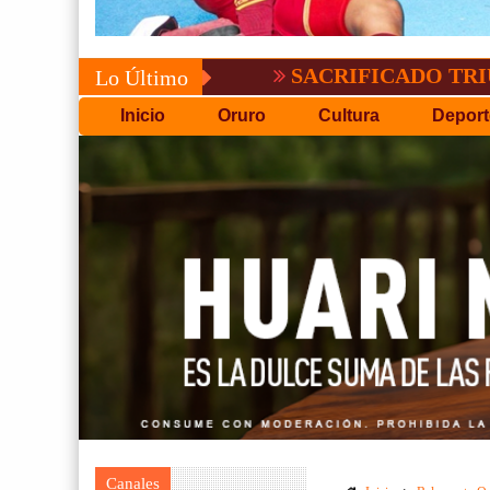
SACRIFICADO TRIUNFO DE 
Lo Último
Inicio
Oruro
Cultura
Deport
Canales