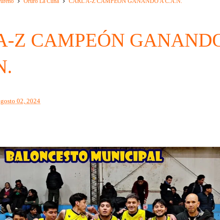
rureño
Oruro La Cuna
CARL A-Z CAMPEÓN GANANDO A C.A.N.
A-Z CAMPEÓN GANAND
N.
agosto 02, 2024