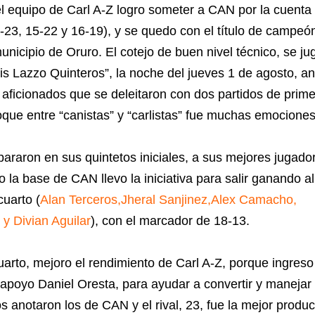
l equipo de Carl A-Z logro someter a CAN por la cuenta
-23, 15-22 y 16-19), y se quedo con el título de campeó
unicipio de Oruro. El cotejo de buen nivel técnico, se ju
is Lazzo Quinteros”, la noche del jueves 1 de agosto, an
ficionados que se deleitaron con dos partidos de prime
hoque entre “canistas” y “carlistas” fue muchas emociones
raron en sus quintetos iniciales, a sus mejores jugado
o la base de CAN llevo la iniciativa para salir ganando al
cuarto (
Alan Terceros,Jheral Sanjinez,Alex Camacho,
 y Divian Aguilar
), con el marcador de 18-13.
arto, mejoro el rendimiento de Carl A-Z, porque ingreso
poyo Daniel Oresta, para ayudar a convertir y manejar 
os anotaron los de CAN y el rival, 23, fue la mejor produ