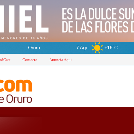
uro
7 Ago
+16°C
8 Ago
odCast
Contacto
Anuncia Aqui