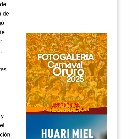
 de
n de
gó
te
r
.
res
 y
el
cción