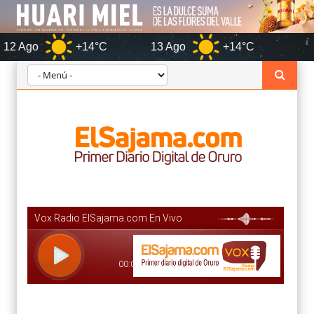
+14°C
13 Ago
+14°C
Oruro