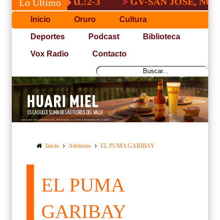
GV-SAN JOSÉ, NO PUDO 
Lo Último
Inicio
Oruro
Cultura
Deportes
Podcast
Biblioteca
Vox Radio
Contacto
Inicio
Atletismo
EL PUMA GARIBAY
EL PUMA
GARIBAY