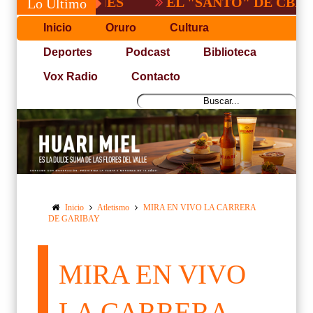
EL "SANTO" DE CBBA, DERR
Lo Último
Inicio
Oruro
Cultura
Deportes
Podcast
Biblioteca
Vox Radio
Contacto
Inicio
Atletismo
MIRA EN VIVO LA CARRERA
DE GARIBAY
MIRA EN VIVO
LA CARRERA