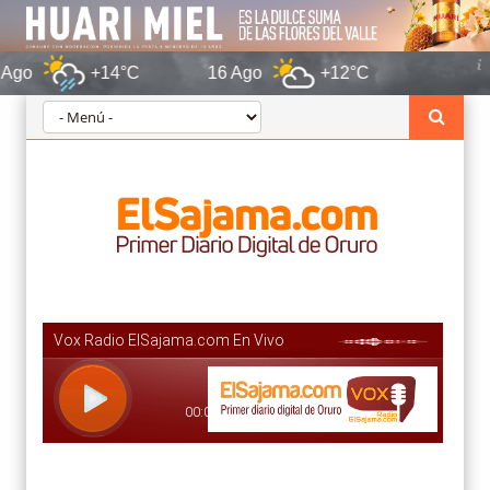
+14°C
16 Ago
+12°C
Oruro