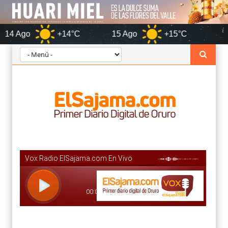
+14°C
15 Ago
+15°C
Orur