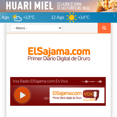
+13°C
12 Ago
+14°C
Oruro