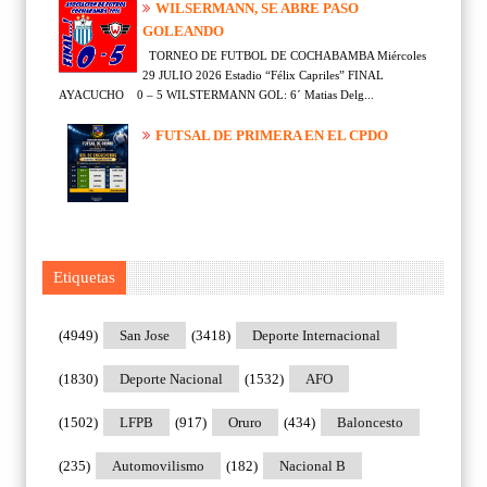
WILSERMANN, SE ABRE PASO
GOLEANDO
TORNEO DE FUTBOL DE COCHABAMBA Miércoles
29 JULIO 2026 Estadio “Félix Capriles” FINAL
AYACUCHO 0 – 5 WILSTERMANN GOL: 6´ Matias Delg...
FUTSAL DE PRIMERA EN EL CPDO
Etiquetas
(4949)
San Jose
(3418)
Deporte Internacional
(1830)
Deporte Nacional
(1532)
AFO
(1502)
LFPB
(917)
Oruro
(434)
Baloncesto
(235)
Automovilismo
(182)
Nacional B