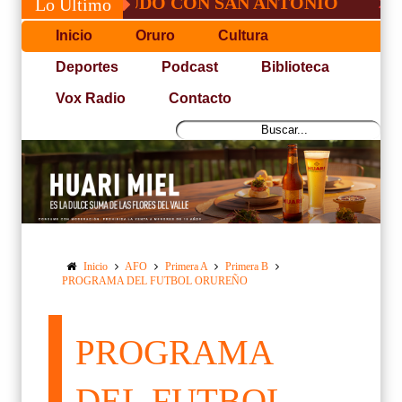
SÉ, NO PUDO CON SAN ANTONIO
COPA P
Lo Último
Inicio
Oruro
Cultura
Deportes
Podcast
Biblioteca
Vox Radio
Contacto
Inicio
AFO
Primera A
Primera B
PROGRAMA DEL FUTBOL ORUREÑO
PROGRAMA
DEL FUTBOL