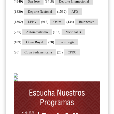
(4949)
San Jose
(3418)
Deporte Internacional
(1830)
Deporte Nacional
(1532)
AFO
(1502)
LFPB
(917)
Oruro
(434)
Baloncesto
(235)
Automovilismo
(182)
Nacional B
(109)
Oruro Royal
(70)
Tecnologia
(26)
Copa Sudamericana
(20)
CPDO