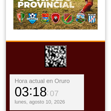
Hora actual en Oruro
03
18
09
lunes, agosto 10, 2026