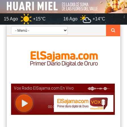
+15°C
16 Ago
+14°C
Orur