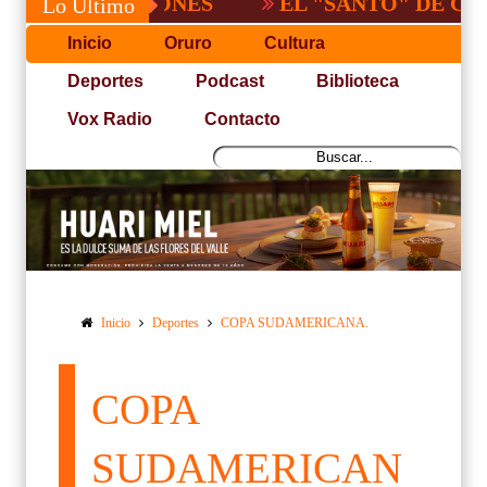
EL "SANTO" DE CBBA, DE
Lo Último
Inicio
Oruro
Cultura
Deportes
Podcast
Biblioteca
Vox Radio
Contacto
Inicio
Deportes
COPA SUDAMERICANA.
COPA
SUDAMERICAN