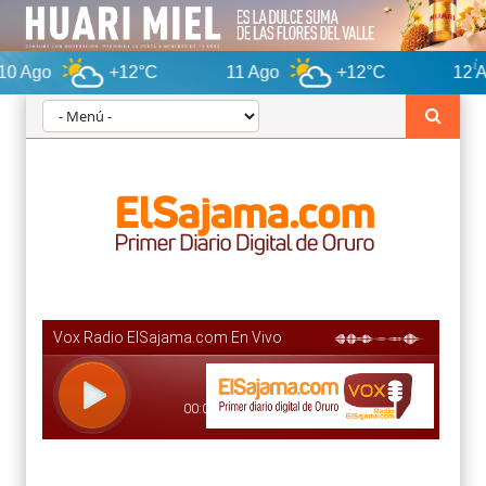
+12°C
11 Ago
+12°C
12 Ago