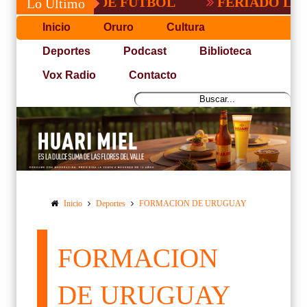
PACEÑA DE FUTBOL
FERIADO LARGO EN
Lo Último
Inicio
Oruro
Cultura
Deportes
Podcast
Biblioteca
Vox Radio
Contacto
Inicio
Deportes
FORMACION DE URUGUAY
FORMACION
DE URUGUAY