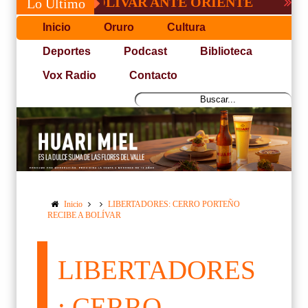
FO DE BOLÍVAR ANTE ORIENTE
CONVOCA
Lo Último
Inicio
Oruro
Cultura
Deportes
Podcast
Biblioteca
Vox Radio
Contacto
Inicio
LIBERTADORES: CERRO PORTEÑO
RECIBE A BOLÍVAR
LIBERTADORES
: CERRO