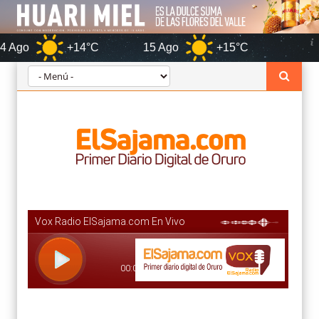
+14°C
15 Ago
+15°C
Oruro