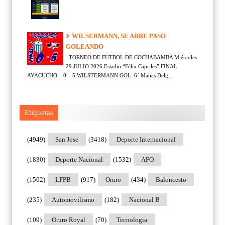
WILSERMANN, SE ABRE PASO
GOLEANDO
TORNEO DE FUTBOL DE COCHABAMBA Miércoles
29 JULIO 2026 Estadio “Félix Capriles” FINAL
AYACUCHO 0 – 5 WILSTERMANN GOL: 6´ Matias Delg...
Etiquetas
(4949)
San Jose
(3418)
Deporte Internacional
(1830)
Deporte Nacional
(1532)
AFO
(1502)
LFPB
(917)
Oruro
(434)
Baloncesto
(235)
Automovilismo
(182)
Nacional B
(109)
Oruro Royal
(70)
Tecnologia