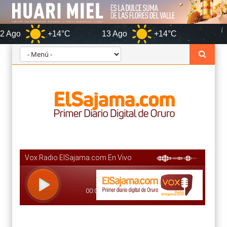
+14°C
13 Ago
+14°C
Oruro