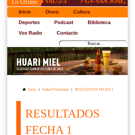
A NACIONAL:2-3
GV-SAN JOSÉ, NO PUD
Lo Último
Inicio
Oruro
Cultura
Deportes
Podcast
Biblioteca
Vox Radio
Contacto
Inicio
Futbol Profesional
RESULTADOS FECHA 1
RESULTADOS
FECHA 1