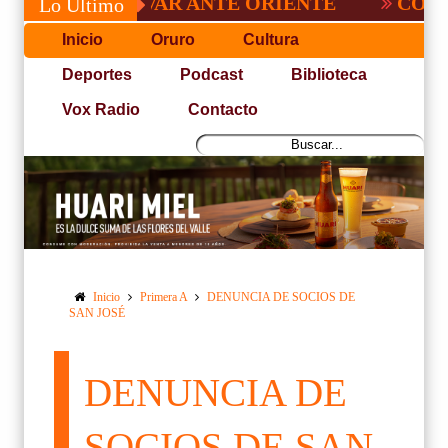
DE BOLÍVAR ANTE ORIENTE
CONVOCATO
Lo Último
Inicio
Oruro
Cultura
Deportes
Podcast
Biblioteca
Vox Radio
Contacto
Inicio
Primera A
DENUNCIA DE SOCIOS DE
SAN JOSÉ
DENUNCIA DE
SOCIOS DE SAN