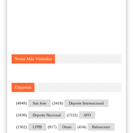
Notas Más Visitadas
Etiquetas
(4949)
San Jose
(3418)
Deporte Internacional
(1830)
Deporte Nacional
(1532)
AFO
(1502)
LFPB
(917)
Oruro
(434)
Baloncesto