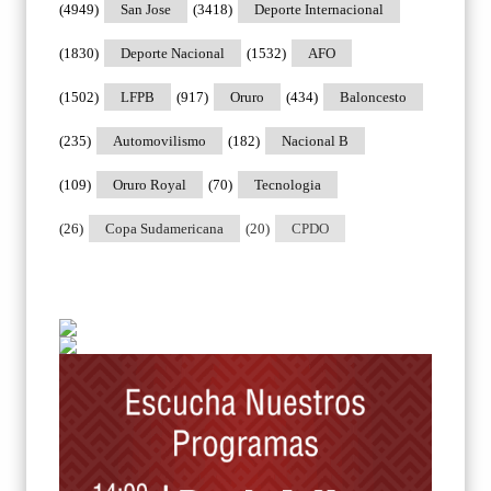
(4949)
San Jose
(3418)
Deporte Internacional
(1830)
Deporte Nacional
(1532)
AFO
(1502)
LFPB
(917)
Oruro
(434)
Baloncesto
(235)
Automovilismo
(182)
Nacional B
(109)
Oruro Royal
(70)
Tecnologia
(26)
Copa Sudamericana
(20)
CPDO