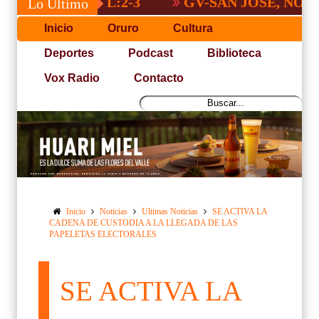
GV-SAN JOSÉ, NO PUDO CO
Lo Último
Inicio
Oruro
Cultura
Deportes
Podcast
Biblioteca
Vox Radio
Contacto
Inicio
Noticias
Ultimas Noticias
SE ACTIVA LA
CADENA DE CUSTODIA A LA LLEGADA DE LAS
PAPELETAS ELECTORALES
SE ACTIVA LA