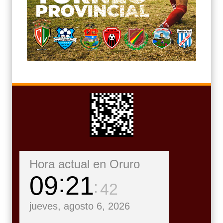
Hora actual en Oruro
09
21
43
jueves, agosto 6, 2026