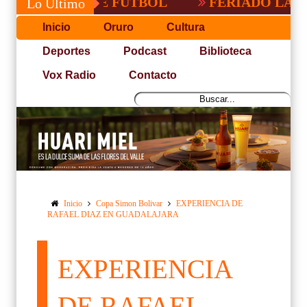
CEÑA DE FUTBOL
FERIADO LARGO EN 
Lo Último
Inicio
Oruro
Cultura
Deportes
Podcast
Biblioteca
Vox Radio
Contacto
Inicio
Copa Simon Bolivar
EXPERIENCIA DE
RAFAEL DIAZ EN GUADALAJARA
EXPERIENCIA
DE RAFAEL