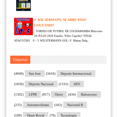
WILSERMANN, SE ABRE PASO
GOLEANDO
TORNEO DE FUTBOL DE COCHABAMBA Miércoles
29 JULIO 2026 Estadio “Félix Capriles” FINAL
AYACUCHO 0 – 5 WILSTERMANN GOL: 6´ Matias Delg...
Etiquetas
(4949)
San Jose
(3418)
Deporte Internacional
(1830)
Deporte Nacional
(1532)
AFO
(1502)
LFPB
(917)
Oruro
(434)
Baloncesto
(235)
Automovilismo
(182)
Nacional B
(109)
Oruro Royal
(70)
Tecnologia