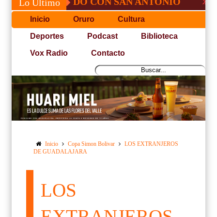
É, NO PUDO CON SAN ANTONIO
COPA P
Lo Último
Inicio
Oruro
Cultura
Deportes
Podcast
Biblioteca
Vox Radio
Contacto
Inicio
Copa Simon Bolivar
LOS EXTRANJEROS
DE GUADALAJARA
LOS
EXTRANJEROS