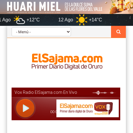
+12°C
12 Ago
+14°C
Oruro