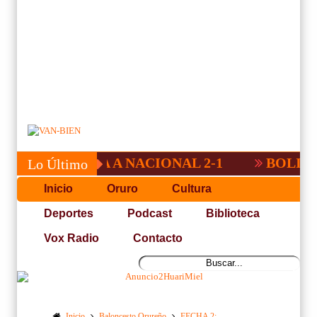
BA, DERROTA A NACIONAL 2-1
BOLIVAR 
Lo Último
Inicio
Oruro
Cultura
Deportes
Podcast
Biblioteca
Vox Radio
Contacto
Inicio
Baloncesto Orureño
FECHA 2: