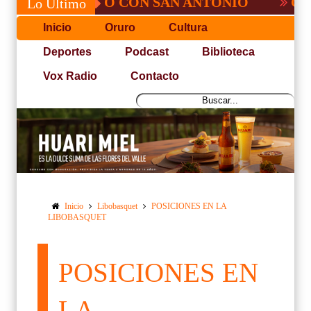
, NO PUDO CON SAN ANTONIO
COPA PA
Lo Último
Inicio
Oruro
Cultura
Deportes
Podcast
Biblioteca
Vox Radio
Contacto
Inicio
Libobasquet
POSICIONES EN LA
LIBOBASQUET
POSICIONES EN
LA