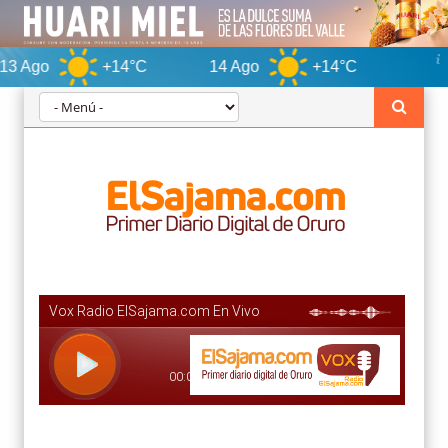
+14°C
14 Ago
+14°C
Oruro