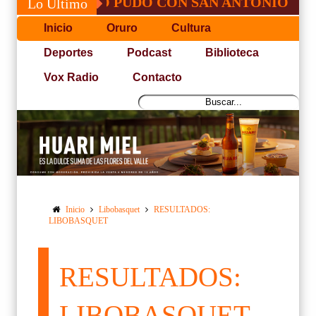
 JOSÉ, NO PUDO CON SAN ANTONIO
COP
Lo Último
Inicio
Oruro
Cultura
Deportes
Podcast
Biblioteca
Vox Radio
Contacto
Inicio
Libobasquet
RESULTADOS:
LIBOBASQUET
RESULTADOS:
LIBOBASQUET