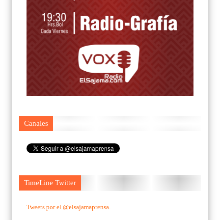
Canales
TimeLine Twitter
Tweets por el @elsajamaprensa.