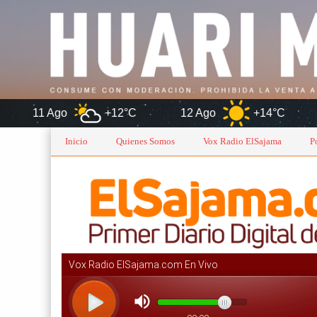
+12°C
12 Ago
+14°C
Oruro
Inicio
Quienes Somos
Vox Radio ElSajama
P