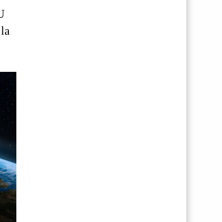
U
 la