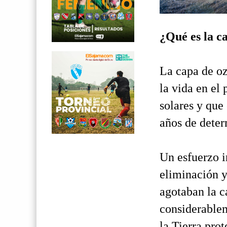
¿Qué es la c
La capa de oz
la vida en el 
solares y que 
años de dete
Un esfuerzo i
eliminación y
agotaban la c
considerablem
la Tierra pro