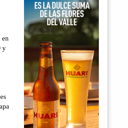
 en
0 y
 es
capa