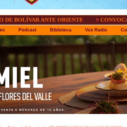
AR ANTE ORIENTE
CONVOCATORIA DEL C
es
Podcast
Biblioteca
Vox Radio
Co