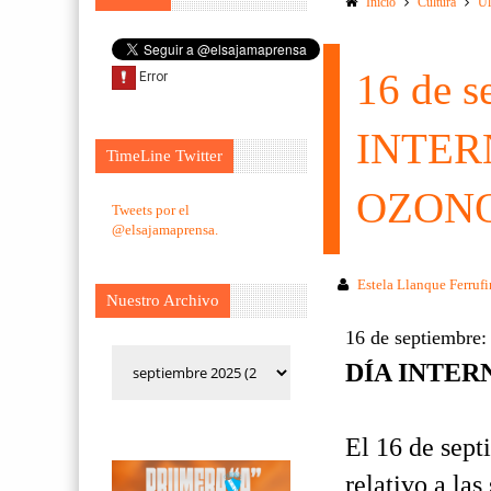
Inicio
Cultura
Ul
16 de s
INTER
TimeLine Twitter
OZON
Tweets por el
@elsajamaprensa.
Estela Llanque Ferruf
Nuestro Archivo
16 de septiembre
DÍA INTER
El 16 de sept
relativo a la