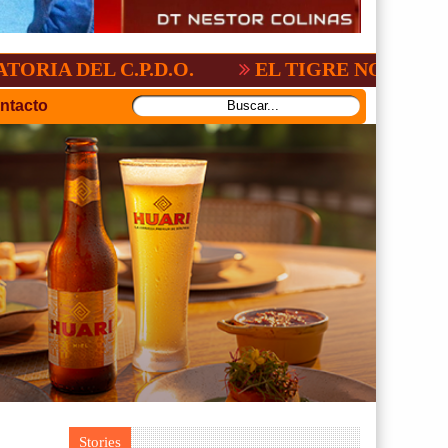
.P.D.O.
EL TIGRE NO PERDONO A NACI
ntacto
Stories