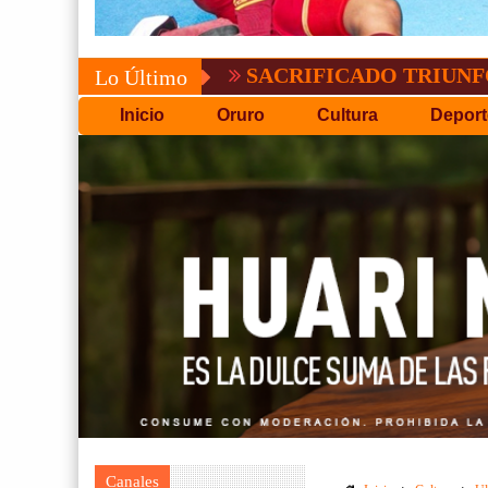
SACRIFICADO TRIUNFO DE BOLÍV
Lo Último
Inicio
Oruro
Cultura
Deport
Canales