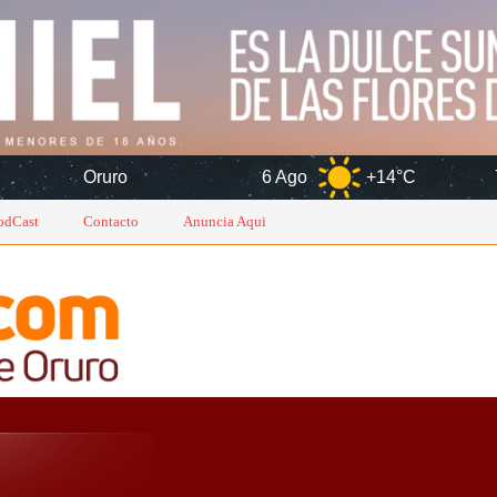
6 Ago
+14°C
7 Ago
+14°
odCast
Contacto
Anuncia Aqui