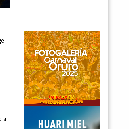
ge
o
a a