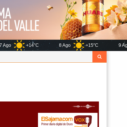
C
8 Ago
+15°C
9 Ago
+17°C