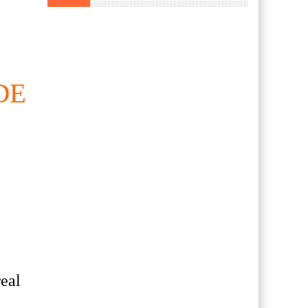
DE
eal