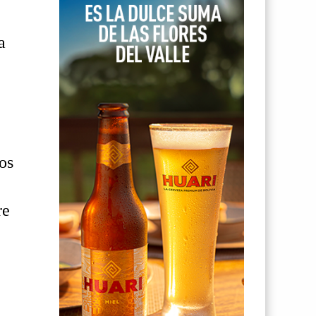
a
os
re