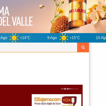
4°C
9 Ago
+15°C
10 Ago
+14°