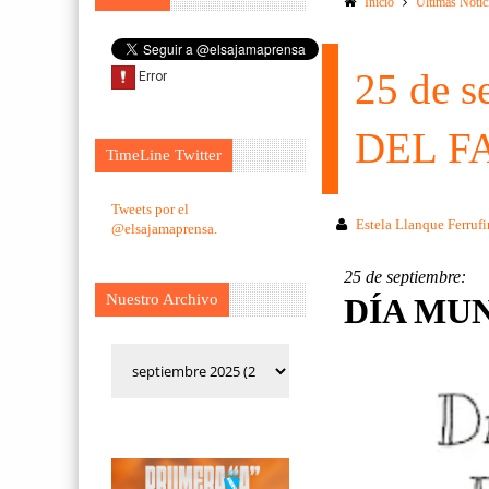
Inicio
Ultimas Notic
25 de 
DEL F
TimeLine Twitter
Tweets por el
Estela Llanque Ferruf
@elsajamaprensa.
25 de septiembre:
Nuestro Archivo
DÍA MU