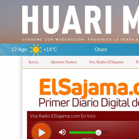
+14°C
Oruro
6 Ago
Inicio
Quienes Somos
Vox Radio ElSajama
P