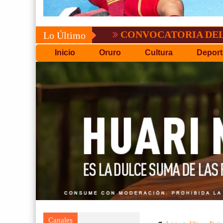
CONVOCATORIA DEL C.P.D.O.
Lo Último
Inicio
Oruro
Cultura
Deport
Canales