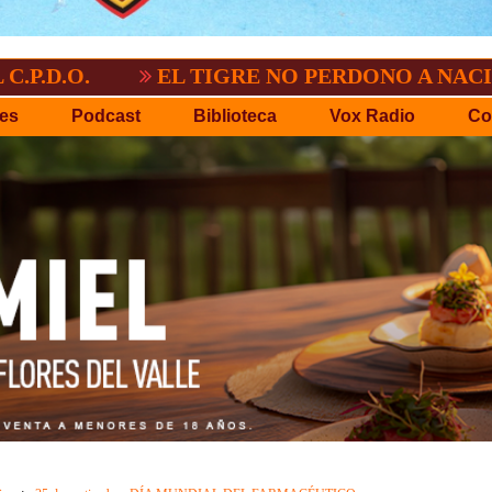
EL TIGRE NO PERDONO A NACIONAL:2-3
es
Podcast
Biblioteca
Vox Radio
Co