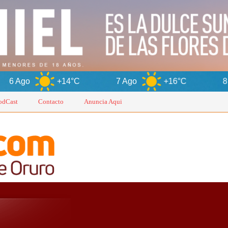
+14°C
7 Ago
+16°C
8 Ago
+1
odCast
Contacto
Anuncia Aqui