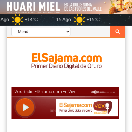
+14°C
15 Ago
+15°C
Oruro