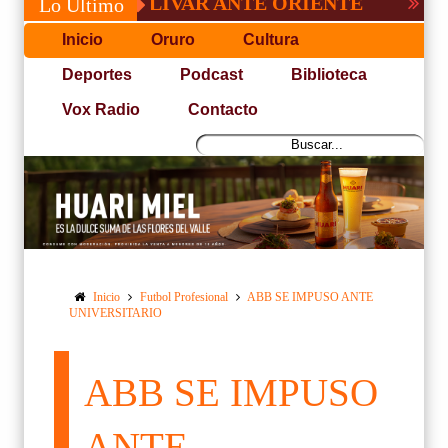
O DE BOLÍVAR ANTE ORIENTE
CONVOCA
Lo Último
Inicio
Oruro
Cultura
Deportes
Podcast
Biblioteca
Vox Radio
Contacto
Inicio
Futbol Profesional
ABB SE IMPUSO ANTE
UNIVERSITARIO
ABB SE IMPUSO
ANTE