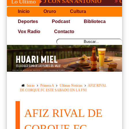
, NO PUDO CON SAN ANTONIO
COPA PAC
Lo Último
Inicio
Oruro
Cultura
Deportes
Podcast
Biblioteca
Vox Radio
Contacto
Inicio
Primera A
Ultimas Noticias
AFIZ RIVAL
DE CORQUE FC ESTE SABADO EN LA FNI
AFIZ RIVAL DE
CORQUE FC