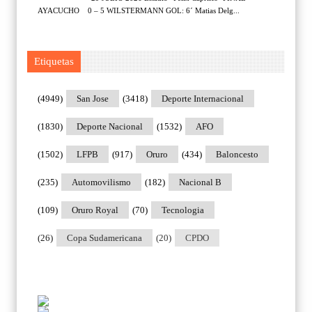
AYACUCHO 0 – 5 WILSTERMANN GOL: 6´ Matias Delg...
Etiquetas
(4949)
San Jose
(3418)
Deporte Internacional
(1830)
Deporte Nacional
(1532)
AFO
(1502)
LFPB
(917)
Oruro
(434)
Baloncesto
(235)
Automovilismo
(182)
Nacional B
(109)
Oruro Royal
(70)
Tecnologia
(26)
Copa Sudamericana
(20)
CPDO