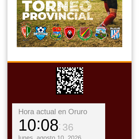
Hora actual en Oruro
10
08
37
lunes, agosto 10, 2026