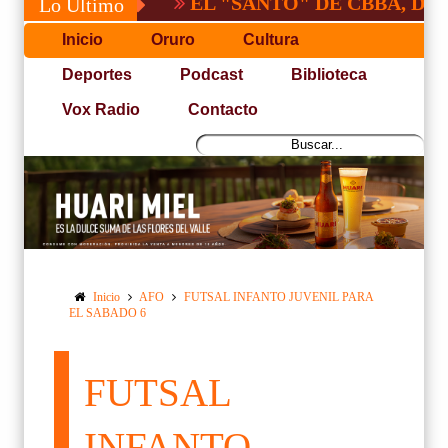
EL "SANTO" DE CBBA, DERROTA 
Lo Último
Inicio
Oruro
Cultura
Deportes
Podcast
Biblioteca
Vox Radio
Contacto
Inicio
AFO
FUTSAL INFANTO JUVENIL PARA
EL SABADO 6
FUTSAL
INFANTO