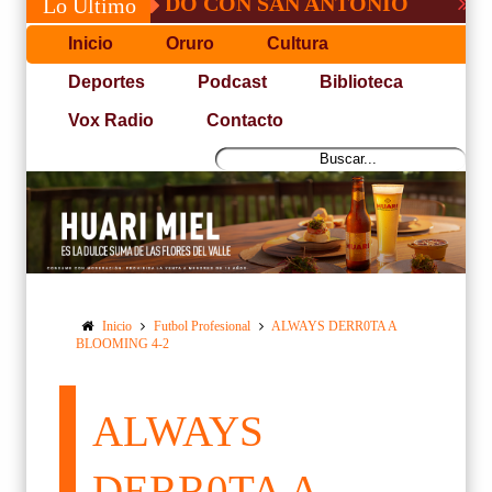
É, NO PUDO CON SAN ANTONIO
COPA PA
Lo Último
Inicio
Oruro
Cultura
Deportes
Podcast
Biblioteca
Vox Radio
Contacto
Inicio
Futbol Profesional
ALWAYS DERR0TA A
BLOOMING 4-2
ALWAYS
DERR0TA A