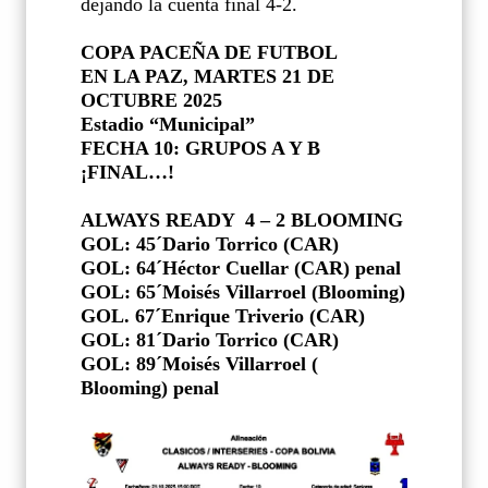
dejando la cuenta final 4-2.
COPA PACEÑA DE FUTBOL
EN LA PAZ, MARTES 21 DE
OCTUBRE 2025
Estadio “Municipal”
FECHA 10: GRUPOS A Y B
¡FINAL…!
ALWAYS READY
4 – 2 BLOOMING
GOL: 45´Dario Torrico (CAR)
GOL: 64´Héctor Cuellar (CAR) penal
GOL: 65´Moisés Villarroel (Blooming)
GOL. 67´Enrique Triverio (CAR)
GOL: 81´Dario Torrico (CAR)
GOL: 89´Moisés Villarroel (
Blooming) penal