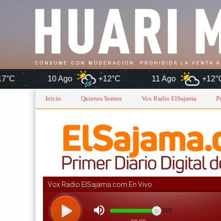
0 Ago
+12°C
11 Ago
+12°C
12 Ag
Inicio
Quienes Somos
Vox Radio ElSajama
P