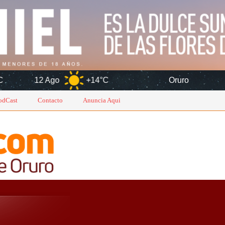
o
+14°C
Oruro
6 Ago
odCast
Contacto
Anuncia Aqui