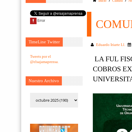
Inicio
Cultura
No
COMUN
TimeLine Twitter
Eduardo Iriarte Ll.
Tweets por el
LA FUL FI
@elsajamaprensa.
COBROS EX
UNIVERSIT
Nuestro Archivo