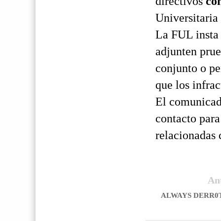
directivos
co
Universitaria
La FUL insta
adjunten prue
conjunto o p
que los infra
El comunicad
contacto para
relacionadas 
An
ALWAYS DERR0T