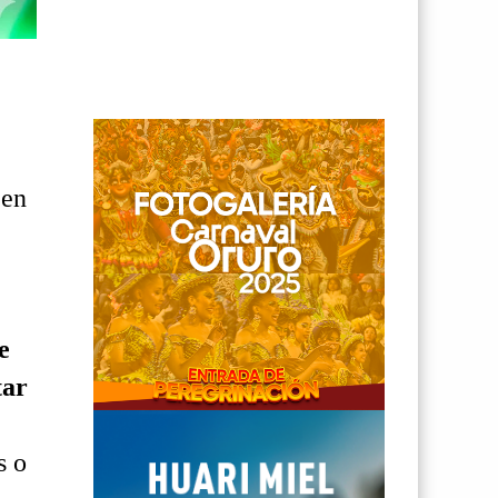
 en
e
tar
s o