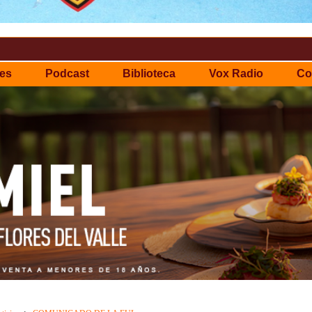
es
Podcast
Biblioteca
Vox Radio
Co