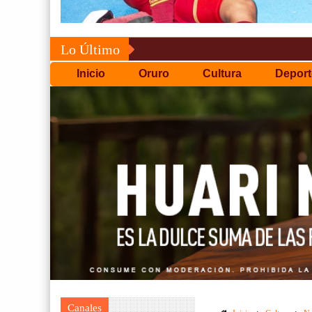
Lo Último
Inicio
Oruro
Cultura
Deport
Canales