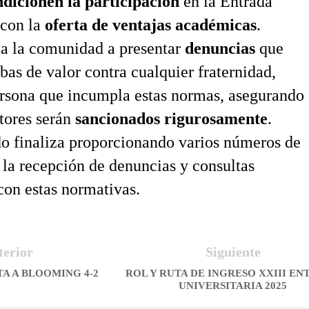
ndicionen la participación
en la Entrada
 con la
oferta de ventajas académicas
.
 a la comunidad a presentar
denuncias
que
bas de valor contra cualquier fraternidad,
ersona que incumpla estas normas, asegurando
ctores serán
sancionados rigurosamente
.
o finaliza proporcionando varios números de
 la recepción de denuncias y consultas
con estas normativas.
terior
Siguiente
A A BLOOMING 4-2
ROL Y RUTA DE INGRESO XXIII E
UNIVERSITARIA 2025