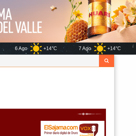
+14°C
7 Ago
+14°C
8 Ago