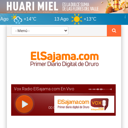
+14°C
13 Ago
+13°C
Oruro