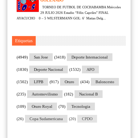
GOLEANDO
TORNEO DE FUTBOL DE COCHABAMBA Miércoles
29 JULIO 2026 Estadio “Félix Capriles” FINAL
AYACUCHO 0 – 5 WILSTERMANN GOL: 6´ Matias Delg...
Etiquetas
(4949)
San Jose
(3418)
Deporte Internacional
(1830)
Deporte Nacional
(1532)
AFO
(1502)
LFPB
(917)
Oruro
(434)
Baloncesto
(235)
Automovilismo
(182)
Nacional B
(109)
Oruro Royal
(70)
Tecnologia
(26)
Copa Sudamericana
(20)
CPDO