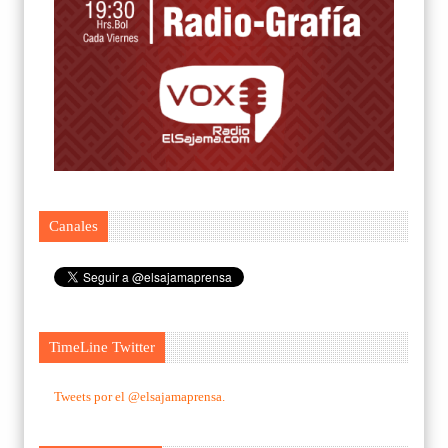
Canales
TimeLine Twitter
Tweets por el @elsajamaprensa.