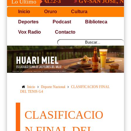
 NACIONAL:2-3
GV-SAN JOSÉ, NO PUDO
Lo Último
Inicio
Oruro
Cultura
Deportes
Podcast
Biblioteca
Vox Radio
Contacto
Inicio
Deporte Nacional
CLASIFICACION FINAL
DEL TENIS G4
CLASIFICACIO
N FINAL DEL