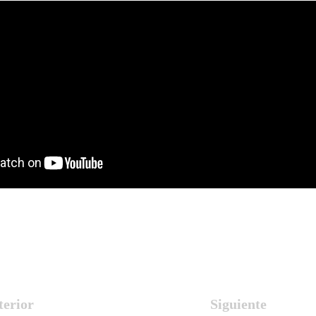
terior
Siguiente