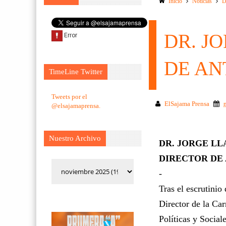
Inicio
Noticias
D
DR. J
DE AN
TimeLine Twitter
Tweets por el
ElSajama Prensa
@elsajamaprensa.
Nuestro Archivo
DR. JORGE L
DIRECTOR DE
-
Tras el escrutinio
Director de la Ca
Políticas y Socia