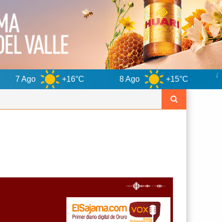
+16°C
8 Ago
+15°C
9 Ago