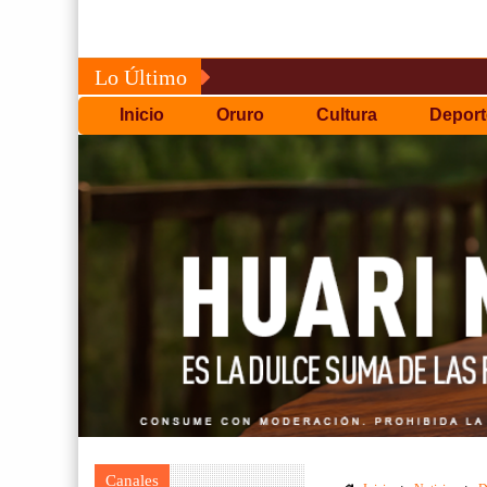
Lo Último
Inicio
Oruro
Cultura
Deport
Canales