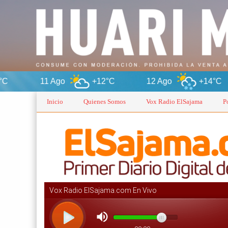
11 Ago
+12°C
12 Ago
+14°C
13 
Inicio
Quienes Somos
Vox Radio ElSajama
P