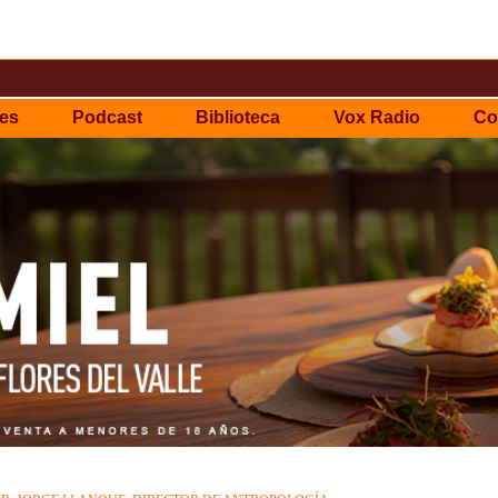
es
Podcast
Biblioteca
Vox Radio
Co