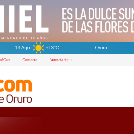
Ago
+13°C
Oruro
7 Ago
odCast
Contacto
Anuncia Aqui