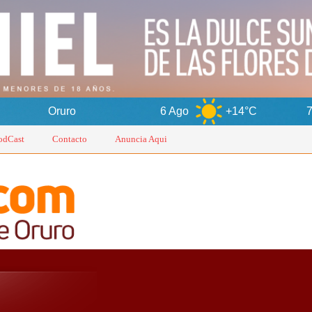
6 Ago
+14°C
7 Ago
+1
odCast
Contacto
Anuncia Aqui