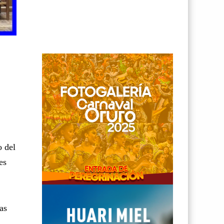
o del
es
as