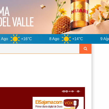
6°C
8 Ago
+14°C
9 Ago
+15°C