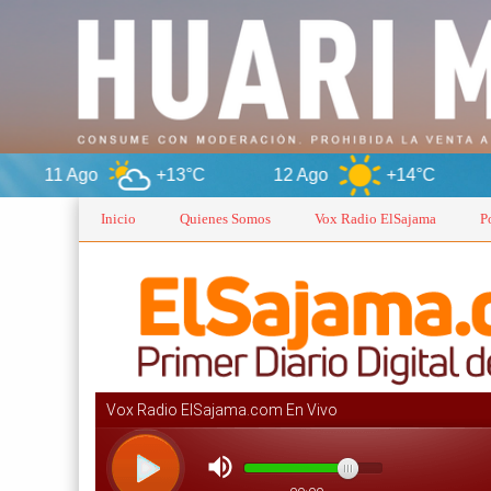
+13°C
12 Ago
+14°C
Oruro
Inicio
Quienes Somos
Vox Radio ElSajama
P