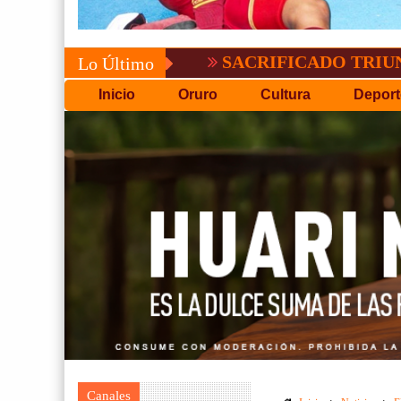
SACRIFICADO TRIUNFO DE B
Lo Último
Inicio
Oruro
Cultura
Deport
Canales