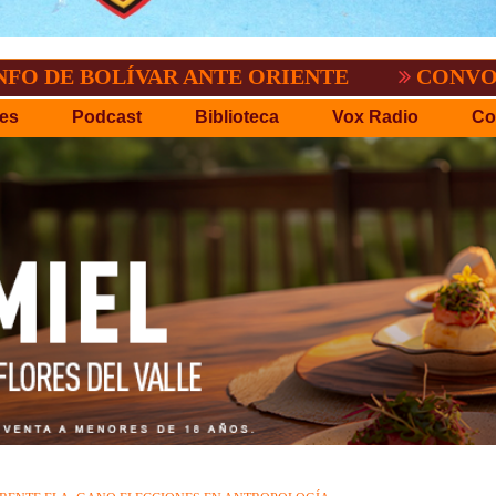
OLÍVAR ANTE ORIENTE
CONVOCATORIA D
es
Podcast
Biblioteca
Vox Radio
Co