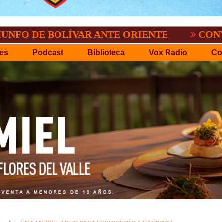
 BOLÍVAR ANTE ORIENTE
CONVOCATORIA
es
Podcast
Biblioteca
Vox Radio
Co