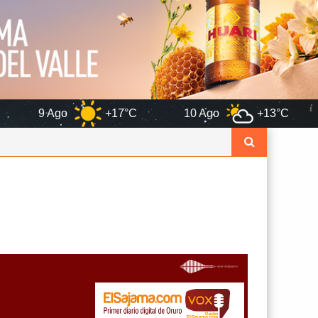
+17°C
10 Ago
+13°C
11 Ago