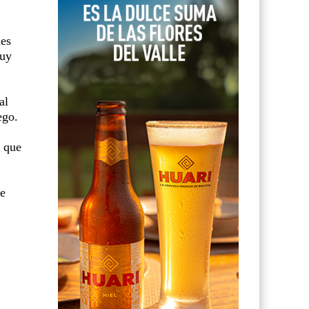
nes
muy
al
ego.
e que
de