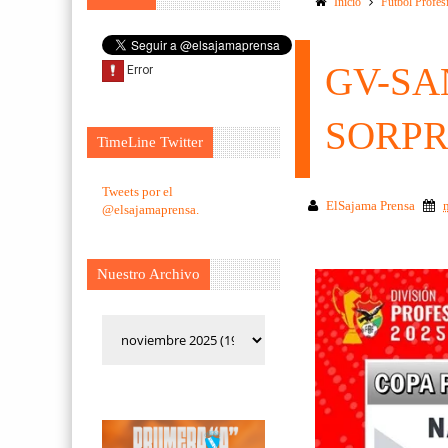
Inicio
Futbol Profes
GV-SA
SORPR
TimeLine Twitter
Tweets por el
ElSajama Prensa
@elsajamaprensa.
Nuestro Archivo