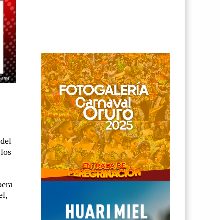
 del
 los
pera
el,