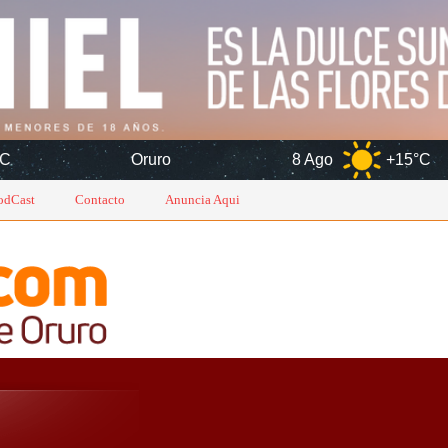
Oruro
8 Ago
+15°C
9 Ago
odCast
Contacto
Anuncia Aqui