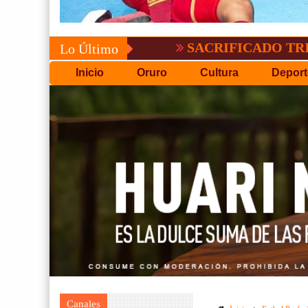
SACRIFICADO TRIUNFO DE
Lo Último
Inicio
Oruro
Cultura
Deport
Canales