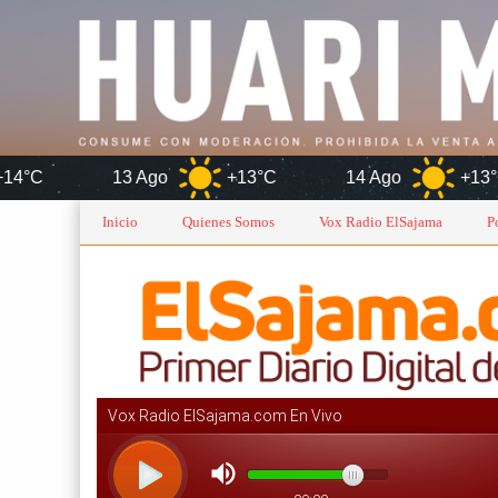
13 Ago
+13°C
14 Ago
+13°C
Inicio
Quienes Somos
Vox Radio ElSajama
P