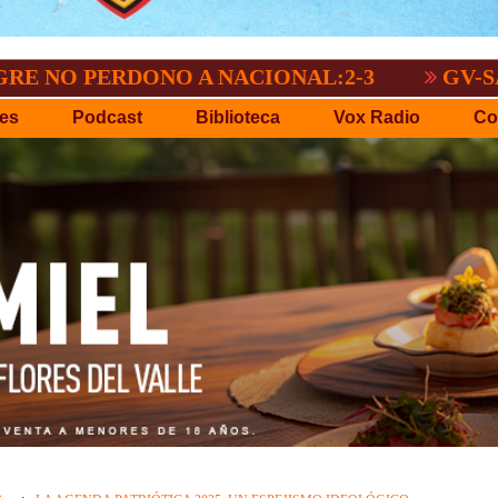
ERDONO A NACIONAL:2-3
GV-SAN JOSÉ,
es
Podcast
Biblioteca
Vox Radio
Co