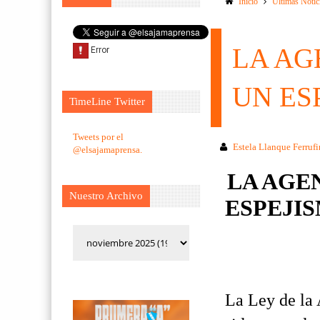
Inicio
Ultimas Notic
LA AG
UN ES
TimeLine Twitter
Tweets por el
Estela Llanque Ferruf
@elsajamaprensa.
LA AGEN
Nuestro Archivo
ESPEJI
La Ley de la