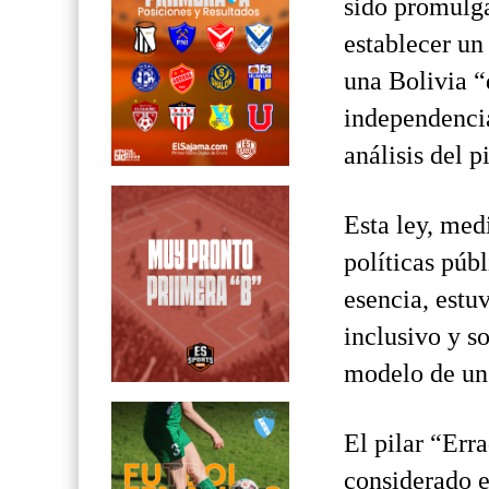
sido promulga
establecer un
una Bolivia “
independencia
análisis del p
Esta ley, medi
políticas públ
esencia, estu
inclusivo y s
modelo de un
El pilar “Err
considerado e