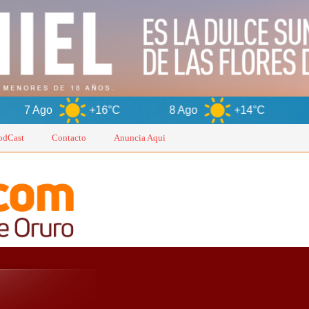
+16°C
8 Ago
+14°C
9 Ago
odCast
Contacto
Anuncia Aqui