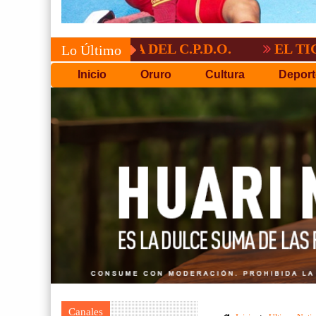
OCATORIA DEL C.P.D.O.
EL TIGRE NO P
Lo Último
Inicio
Oruro
Cultura
Deport
Canales