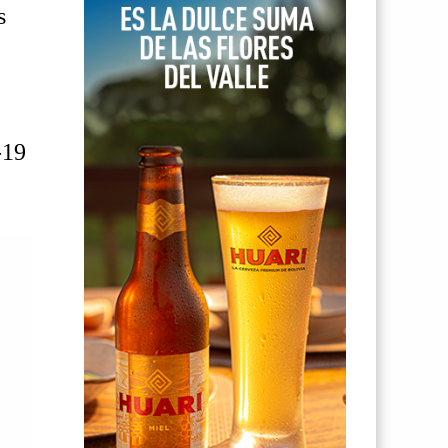
s
-19