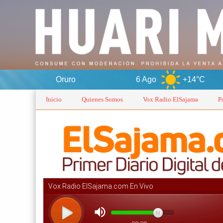
Oruro
6 Ago
+14°C
7 Ago
Inicio
Quienes Somos
Vox Radio ElSajama
P