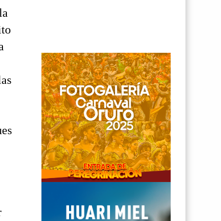
la
ito
a
las
ues
r