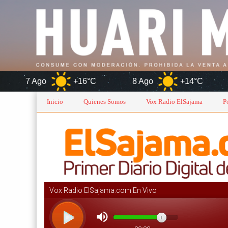
+16°C
8 Ago
+14°C
9 Ago
+
Inicio
Quienes Somos
Vox Radio ElSajama
P