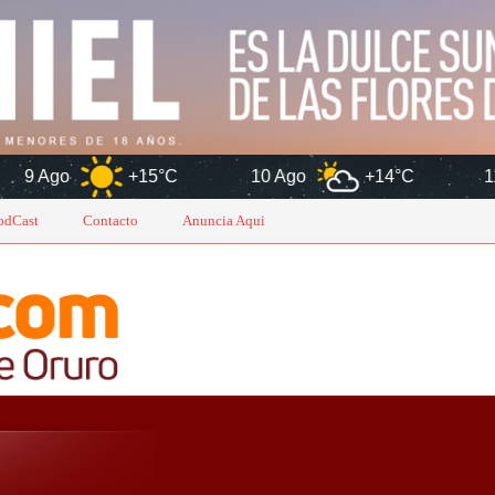
15°C
10 Ago
+14°C
11 Ago
+13
odCast
Contacto
Anuncia Aqui