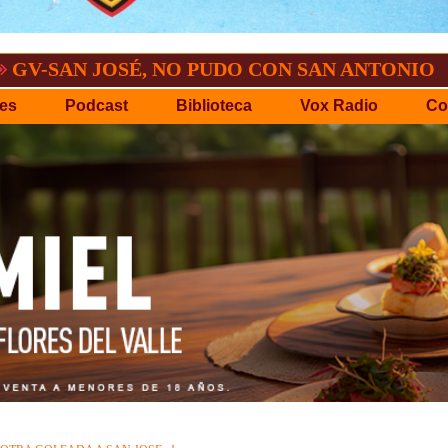
OSÉ, NO PUDO CON SAN ANTONIO
COPA 
es
Podcast
Biblioteca
Vox Radio
Co