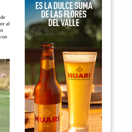
 de
or al
un
 con