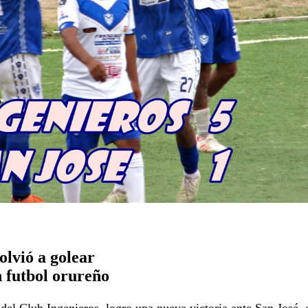
olvió a golear
n futbol orureño
del Club Ingenieros, logro una nueva victoria ante San José, 