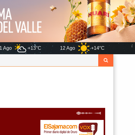
°C
12 Ago
+14°C
Oruro