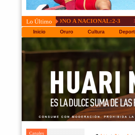
NO PERDONO A NACIONAL:2-3
GV-SAN J
Lo Último
Inicio
Oruro
Cultura
Deport
Canales