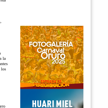
,
a
a la
antes
 los
ero