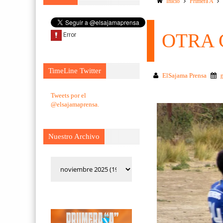
Inicio
Primera A
OTRA 
TimeLine Twitter
ElSajama Prensa
Tweets por el
@elsajamaprensa.
Nuestro Archivo