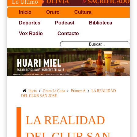
GO EN BOLIVIA
SACRIFICADO TRIUNFO
Lo Último
Inicio
Oruro
Cultura
Deportes
Podcast
Biblioteca
Vox Radio
Contacto
Inicio
Oruro La Cuna
Primera A
LA REALIDAD
DEL CLUB SAN JOSE
LA REALIDAD
DEL CLUB SAN