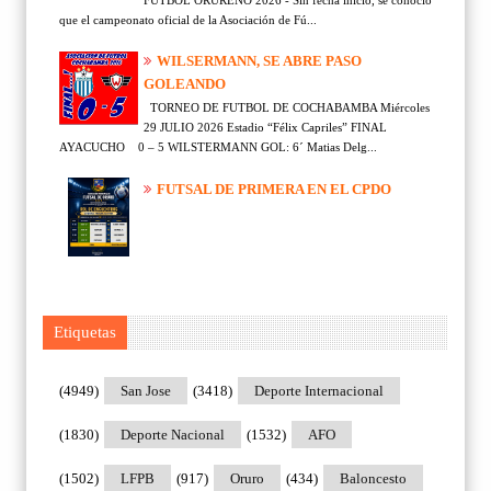
que el campeonato oficial de la Asociación de Fú...
WILSERMANN, SE ABRE PASO
GOLEANDO
TORNEO DE FUTBOL DE COCHABAMBA Miércoles
29 JULIO 2026 Estadio “Félix Capriles” FINAL
AYACUCHO 0 – 5 WILSTERMANN GOL: 6´ Matias Delg...
FUTSAL DE PRIMERA EN EL CPDO
Etiquetas
(4949)
San Jose
(3418)
Deporte Internacional
(1830)
Deporte Nacional
(1532)
AFO
(1502)
LFPB
(917)
Oruro
(434)
Baloncesto