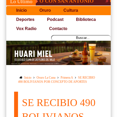
É, NO PUDO CON SAN ANTONIO
COPA PA
Lo Último
Inicio
Oruro
Cultura
Deportes
Podcast
Biblioteca
Vox Radio
Contacto
Inicio
Oruro La Cuna
Primera A
SE RECIBIO
490 BOLIVIANOS POR CONCEPTO DE APORTES
SE RECIBIO 490
BOLIVIANOS