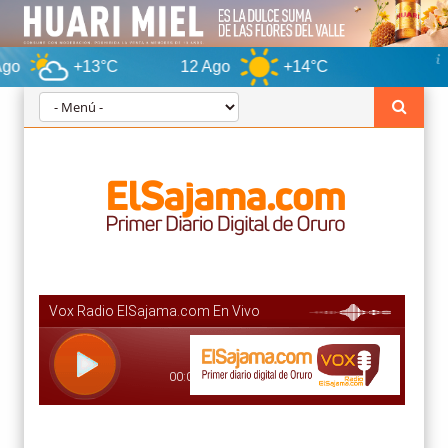
+13°C
12 Ago
+14°C
Oruro