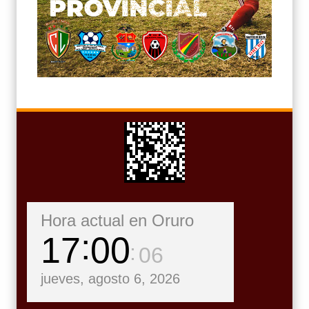
Hora actual en Oruro
17
00
07
jueves, agosto 6, 2026