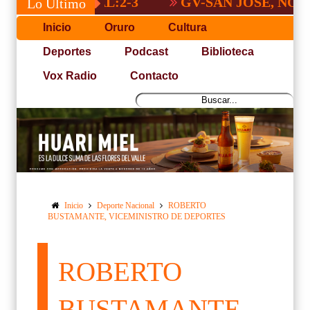
GV-SAN JOSÉ, NO PUDO C
Lo Último
Inicio
Oruro
Cultura
Deportes
Podcast
Biblioteca
Vox Radio
Contacto
Inicio
Deporte Nacional
ROBERTO
BUSTAMANTE, VICEMINISTRO DE DEPORTES
ROBERTO
BUSTAMANTE,