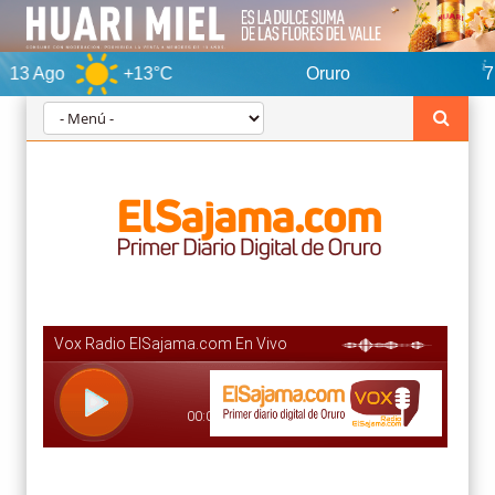
+13°C
Oruro
7 Ago