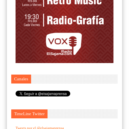
Canales
TimeLine Twitter
Tweets por el @elsajamaprensa.